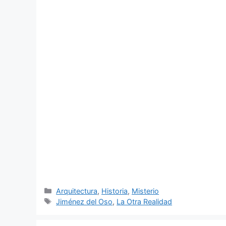
Categorías
Arquitectura
,
Historia
,
Misterio
Etiquetas
Jiménez del Oso
,
La Otra Realidad