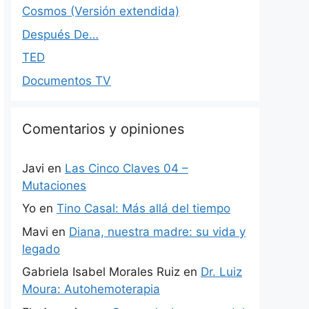
Cosmos (Versión extendida)
Después De…
TED
Documentos TV
Comentarios y opiniones
Javi
en
Las Cinco Claves 04 –
Mutaciones
Yo
en
Tino Casal: Más allá del tiempo
Mavi
en
Diana, nuestra madre: su vida y
legado
Gabriela Isabel Morales Ruiz
en
Dr. Luiz
Moura: Autohemoterapia