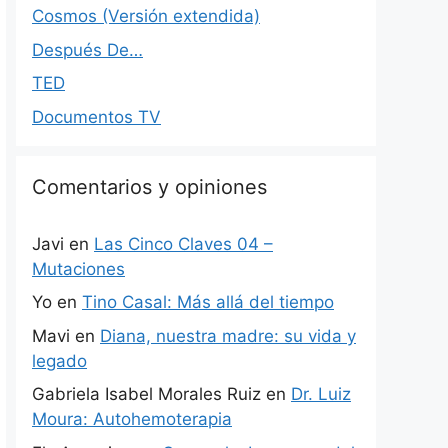
Cosmos (Versión extendida)
Después De…
TED
Documentos TV
Comentarios y opiniones
Javi
en
Las Cinco Claves 04 –
Mutaciones
Yo
en
Tino Casal: Más allá del tiempo
Mavi
en
Diana, nuestra madre: su vida y
legado
Gabriela Isabel Morales Ruiz
en
Dr. Luiz
Moura: Autohemoterapia