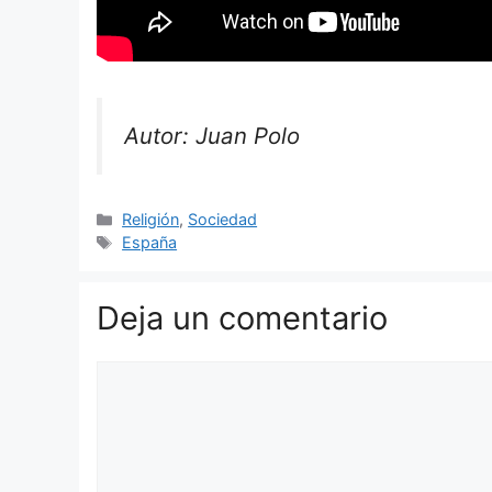
Autor: Juan Polo
Categorías
Religión
,
Sociedad
Etiquetas
España
Deja un comentario
Comentario