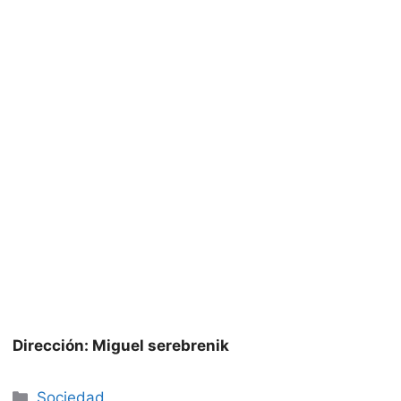
Dirección: Miguel serebrenik
Categorías
Sociedad