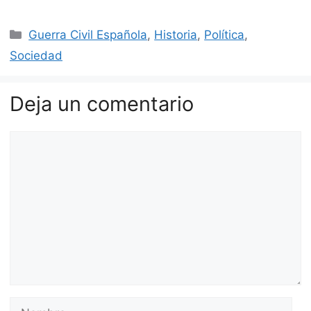
Categorías
Guerra Civil Española
,
Historia
,
Política
,
Sociedad
Deja un comentario
Comentario
Nombre