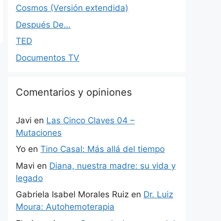
Cosmos (Versión extendida)
Después De…
TED
Documentos TV
Comentarios y opiniones
Javi
en
Las Cinco Claves 04 –
Mutaciones
Yo
en
Tino Casal: Más allá del tiempo
Mavi
en
Diana, nuestra madre: su vida y
legado
Gabriela Isabel Morales Ruiz
en
Dr. Luiz
Moura: Autohemoterapia