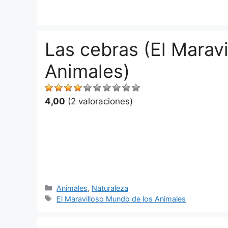
Saltar
al
contenido
Las cebras (El Marav
Animales)
4,00
(2 valoraciones)
Categorías
Animales
,
Naturaleza
Etiquetas
El Maravilloso Mundo de los Animales