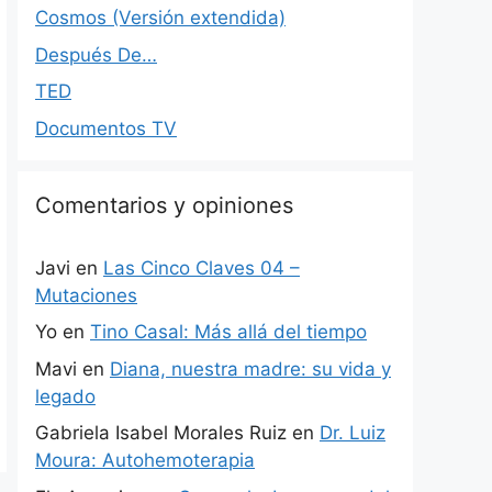
Cosmos (Versión extendida)
Después De…
TED
Documentos TV
Comentarios y opiniones
Javi
en
Las Cinco Claves 04 –
Mutaciones
Yo
en
Tino Casal: Más allá del tiempo
Mavi
en
Diana, nuestra madre: su vida y
legado
Gabriela Isabel Morales Ruiz
en
Dr. Luiz
Moura: Autohemoterapia