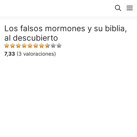
Saltar
M
al
contenido
Los falsos mormones y su biblia,
al descubierto
7,33
(3 valoraciones)