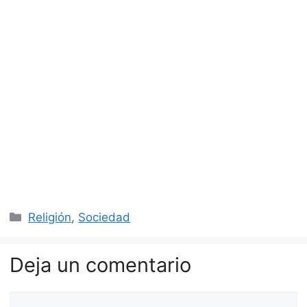
Categorías
Religión
,
Sociedad
Deja un comentario
Comentario