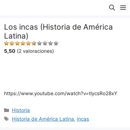
Saltar
M
al
contenido
Los incas (Historia de América
Latina)
5,50
(2 valoraciones)
https://www.youtube.com/watch?v=tIycsRo28xY
Categorías
Historia
Etiquetas
Historia de América Latina
,
incas