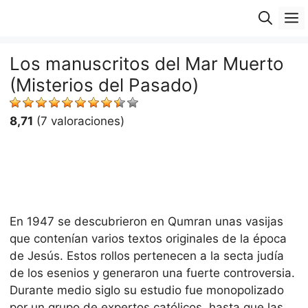
Saltar
M
al
contenido
Los manuscritos del Mar Muerto
(Misterios del Pasado)
8,71
(7 valoraciones)
En 1947 se descubrieron en Qumran unas vasijas
que contenían varios textos originales de la época
de Jesús. Estos rollos pertenecen a la secta judía
de los esenios y generaron una fuerte controversia.
Durante medio siglo su estudio fue monopolizado
por un grupo de expertos católicos, hasta que las