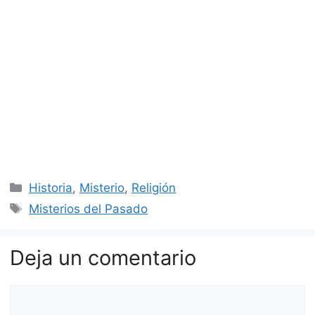
Categorías
Historia
,
Misterio
,
Religión
Etiquetas
Misterios del Pasado
Deja un comentario
Comentario