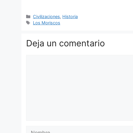
Categorías
Civilizaciones
,
Historia
Etiquetas
Los Moriscos
Deja un comentario
Comentario
Nombre