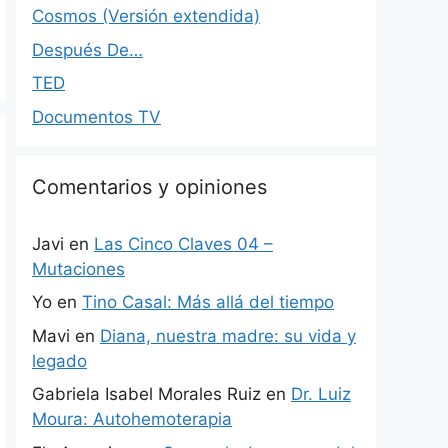
Cosmos (Versión extendida)
Después De…
TED
Documentos TV
Comentarios y opiniones
Javi
en
Las Cinco Claves 04 –
Mutaciones
Yo
en
Tino Casal: Más allá del tiempo
Mavi
en
Diana, nuestra madre: su vida y
legado
Gabriela Isabel Morales Ruiz
en
Dr. Luiz
Moura: Autohemoterapia