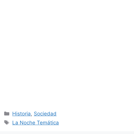
Categorías
Historia
,
Sociedad
Etiquetas
La Noche Temática