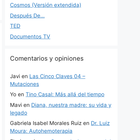
Cosmos (Versión extendida)
Después De…
TED
Documentos TV
Comentarios y opiniones
Javi
en
Las Cinco Claves 04 –
Mutaciones
Yo
en
Tino Casal: Más allá del tiempo
Mavi
en
Diana, nuestra madre: su vida y
legado
Gabriela Isabel Morales Ruiz
en
Dr. Luiz
Moura: Autohemoterapia