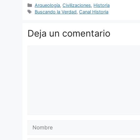
Categorías
Arqueología
,
Civilizaciones
,
Historia
Etiquetas
Buscando la Verdad
,
Canal Historia
Deja un comentario
Comentario
Nombre