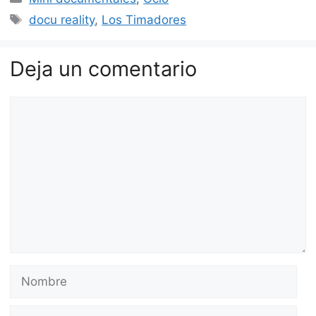
Etiquetas
docu reality
,
Los Timadores
Deja un comentario
Comentario
Nombre
Correo