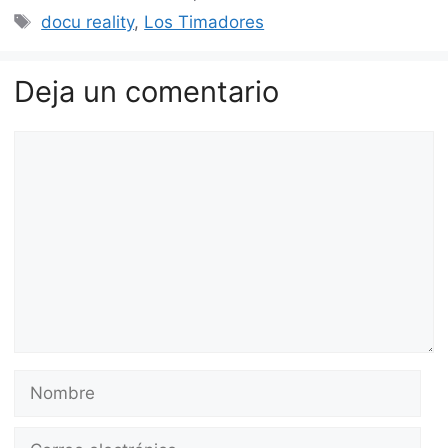
Etiquetas
docu reality
,
Los Timadores
Deja un comentario
Comentario
Nombre
Correo