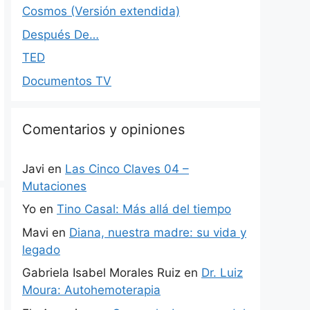
Cosmos (Versión extendida)
Después De…
TED
Documentos TV
Comentarios y opiniones
Javi
en
Las Cinco Claves 04 –
Mutaciones
Yo
en
Tino Casal: Más allá del tiempo
Mavi
en
Diana, nuestra madre: su vida y
legado
Gabriela Isabel Morales Ruiz
en
Dr. Luiz
Moura: Autohemoterapia