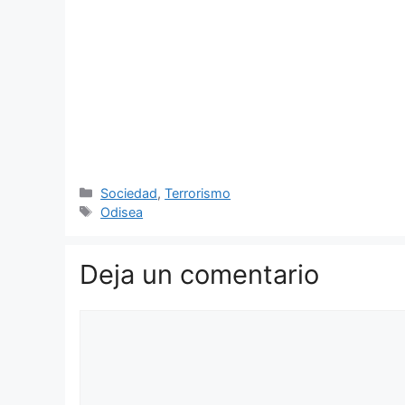
Categorías
Sociedad
,
Terrorismo
Etiquetas
Odisea
Deja un comentario
Comentario