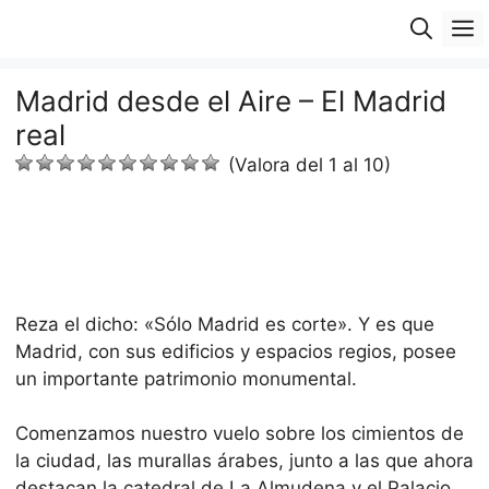
Saltar
M
al
contenido
Madrid desde el Aire – El Madrid
real
(Valora del 1 al 10)
Reza el dicho: «Sólo Madrid es corte». Y es que
Madrid, con sus edificios y espacios regios, posee
un importante patrimonio monumental.
Comenzamos nuestro vuelo sobre los cimientos de
la ciudad, las murallas árabes, junto a las que ahora
destacan la catedral de La Almudena y el Palacio