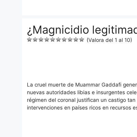
Saltar
al
contenido
¿Magnicidio legitimad
(Valora del 1 al 10)
La cruel muerte de Muammar Gaddafi genera 
nuevas autoridades libias e insurgentes celeb
régimen del coronal justifican un castigo ta
intervenciones en países ricos en recursos e