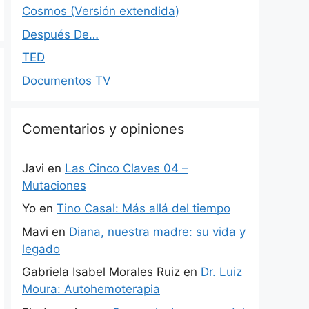
Cosmos (Versión extendida)
Después De…
TED
Documentos TV
Comentarios y opiniones
Javi
en
Las Cinco Claves 04 –
Mutaciones
Yo
en
Tino Casal: Más allá del tiempo
Mavi
en
Diana, nuestra madre: su vida y
legado
Gabriela Isabel Morales Ruiz
en
Dr. Luiz
Moura: Autohemoterapia