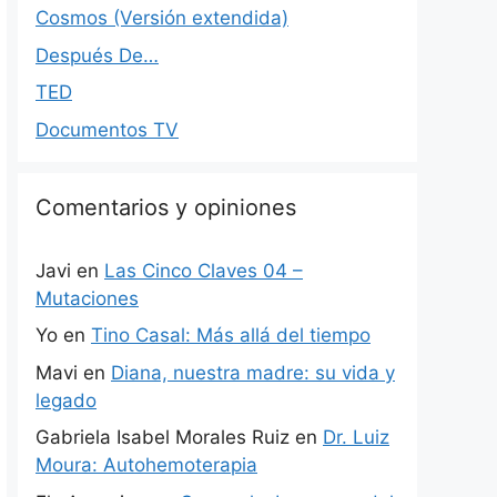
Cosmos (Versión extendida)
Después De…
TED
Documentos TV
Comentarios y opiniones
Javi
en
Las Cinco Claves 04 –
Mutaciones
Yo
en
Tino Casal: Más allá del tiempo
Mavi
en
Diana, nuestra madre: su vida y
legado
Gabriela Isabel Morales Ruiz
en
Dr. Luiz
Moura: Autohemoterapia