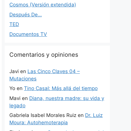
Cosmos (Versión extendida)
Después De…
TED
Documentos TV
Comentarios y opiniones
Javi
en
Las Cinco Claves 04 –
Mutaciones
Yo
en
Tino Casal: Más allá del tiempo
Mavi
en
Diana, nuestra madre: su vida y
legado
Gabriela Isabel Morales Ruiz
en
Dr. Luiz
Moura: Autohemoterapia