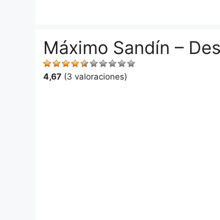
Saltar
al
contenido
Máximo Sandín – De
4,67
(3 valoraciones)