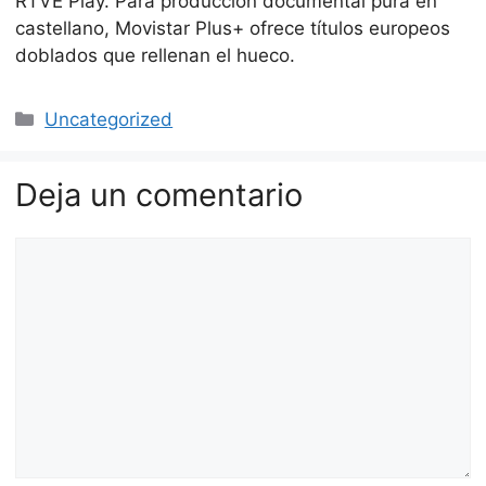
RTVE Play. Para producción documental pura en
castellano, Movistar Plus+ ofrece títulos europeos
doblados que rellenan el hueco.
Categorías
Uncategorized
Deja un comentario
Comentario