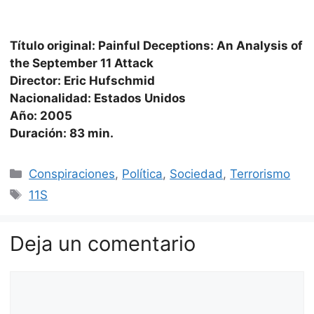
Título original: Painful Deceptions: An Analysis of
the September 11 Attack
Director: Eric Hufschmid
Nacionalidad: Estados Unidos
Año: 2005
Duración: 83 min.
Categorías
Conspiraciones
,
Política
,
Sociedad
,
Terrorismo
Etiquetas
11S
Deja un comentario
Comentario