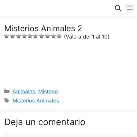
Saltar
M
al
contenido
Misterios Animales 2
(Valora del 1 al 10)
Categorías
Animales
,
Misterio
Etiquetas
Misterios Animales
Deja un comentario