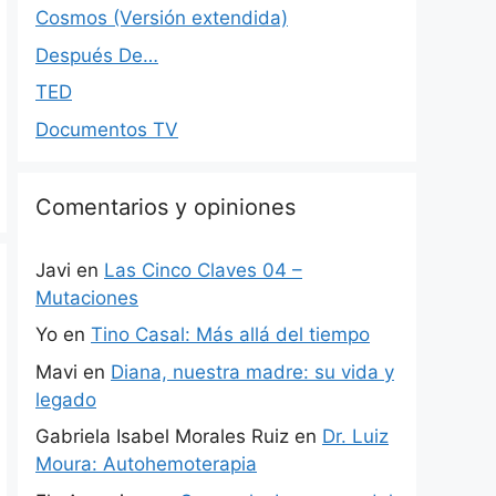
Cosmos (Versión extendida)
Después De…
TED
Documentos TV
Comentarios y opiniones
Javi
en
Las Cinco Claves 04 –
Mutaciones
Yo
en
Tino Casal: Más allá del tiempo
Mavi
en
Diana, nuestra madre: su vida y
legado
Gabriela Isabel Morales Ruiz
en
Dr. Luiz
Moura: Autohemoterapia