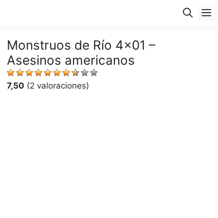
Saltar
M
al
contenido
Monstruos de Río 4×01 –
Asesinos americanos
7,50
(2 valoraciones)