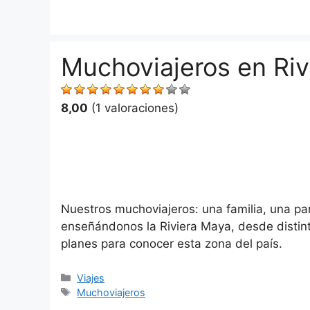
Saltar
al
contenido
Muchoviajeros en Riv
8,00
(1 valoraciones)
Nuestros muchoviajeros: una familia, una par
enseñándonos la Riviera Maya, desde distin
planes para conocer esta zona del país.
Categorías
Viajes
Etiquetas
Muchoviajeros