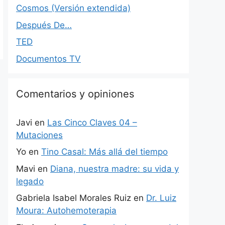
Cosmos (Versión extendida)
Después De…
TED
Documentos TV
Comentarios y opiniones
Javi
en
Las Cinco Claves 04 –
Mutaciones
Yo
en
Tino Casal: Más allá del tiempo
Mavi
en
Diana, nuestra madre: su vida y
legado
Gabriela Isabel Morales Ruiz
en
Dr. Luiz
Moura: Autohemoterapia