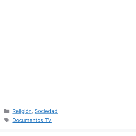
Categorías
Religión
,
Sociedad
Etiquetas
Documentos TV