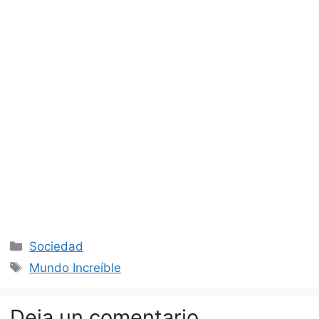
Categorías
Sociedad
Etiquetas
Mundo Increíble
Deja un comentario