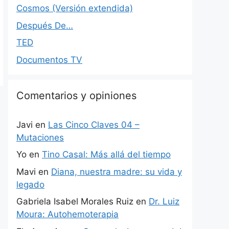
Cosmos (Versión extendida)
Después De…
TED
Documentos TV
Comentarios y opiniones
Javi
en
Las Cinco Claves 04 –
Mutaciones
Yo
en
Tino Casal: Más allá del tiempo
Mavi
en
Diana, nuestra madre: su vida y
legado
Gabriela Isabel Morales Ruiz
en
Dr. Luiz
Moura: Autohemoterapia