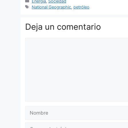
Categorías
Energía
,
Sociedad
Etiquetas
National Geographic
,
petróleo
Deja un comentario
Comentario
Nombre
Correo