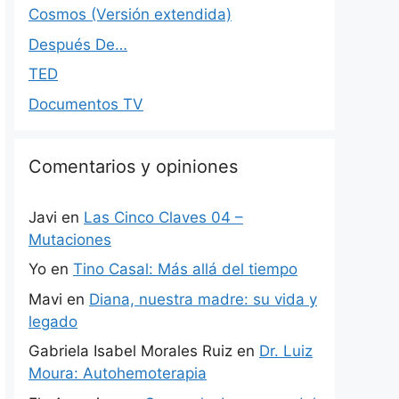
Cosmos (Versión extendida)
Después De…
TED
Documentos TV
Comentarios y opiniones
Javi
en
Las Cinco Claves 04 –
Mutaciones
Yo
en
Tino Casal: Más allá del tiempo
Mavi
en
Diana, nuestra madre: su vida y
legado
Gabriela Isabel Morales Ruiz
en
Dr. Luiz
Moura: Autohemoterapia