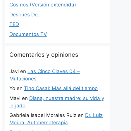
Cosmos (Versión extendida)
Después De…
TED
Documentos TV
Comentarios y opiniones
Javi
en
Las Cinco Claves 04 –
Mutaciones
Yo
en
Tino Casal: Más allá del tiempo
Mavi
en
Diana, nuestra madre: su vida y
legado
Gabriela Isabel Morales Ruiz
en
Dr. Luiz
Moura: Autohemoterapia