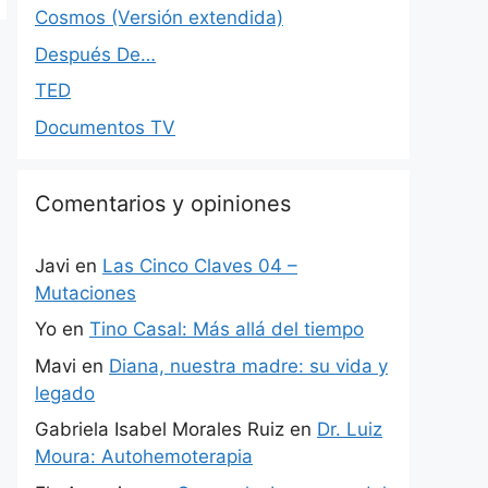
Cosmos (Versión extendida)
Después De…
TED
Documentos TV
Comentarios y opiniones
Javi
en
Las Cinco Claves 04 –
Mutaciones
Yo
en
Tino Casal: Más allá del tiempo
Mavi
en
Diana, nuestra madre: su vida y
legado
Gabriela Isabel Morales Ruiz
en
Dr. Luiz
Moura: Autohemoterapia