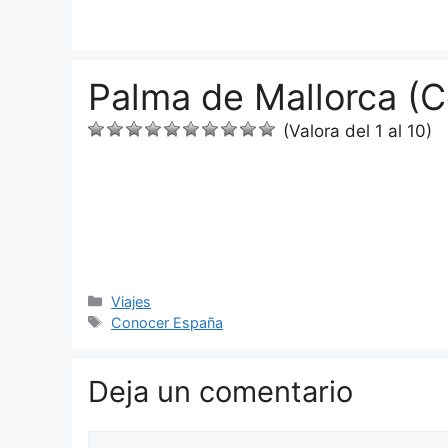
Saltar
al
contenido
Palma de Mallorca (
(Valora del 1 al 10)
Categorías
Viajes
Etiquetas
Conocer España
Deja un comentario
Comentario