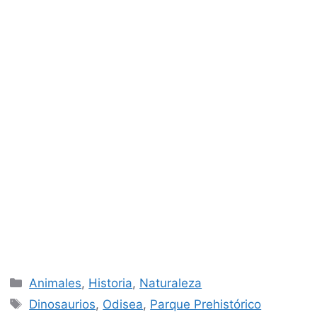
Categorías
Animales
,
Historia
,
Naturaleza
Etiquetas
Dinosaurios
,
Odisea
,
Parque Prehistórico