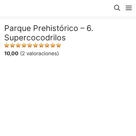
Saltar
M
al
contenido
Parque Prehistórico – 6.
Supercocodrilos
10,00
(2 valoraciones)