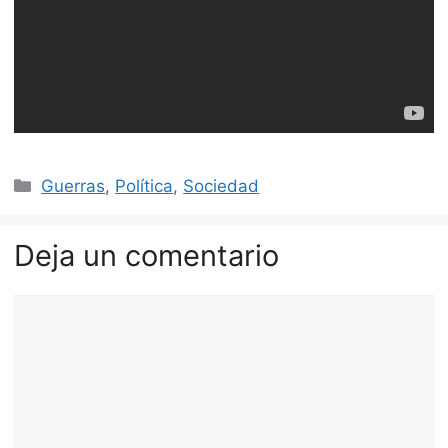
Categorías
Guerras
,
Política
,
Sociedad
Deja un comentario
Comentario