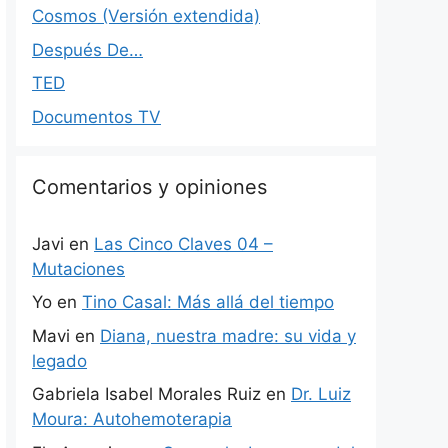
Cosmos (Versión extendida)
Después De…
TED
Documentos TV
Comentarios y opiniones
Javi
en
Las Cinco Claves 04 –
Mutaciones
Yo
en
Tino Casal: Más allá del tiempo
Mavi
en
Diana, nuestra madre: su vida y
legado
Gabriela Isabel Morales Ruiz
en
Dr. Luiz
Moura: Autohemoterapia