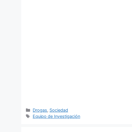
Categorías
Drogas
,
Sociedad
Etiquetas
Equipo de Investigación