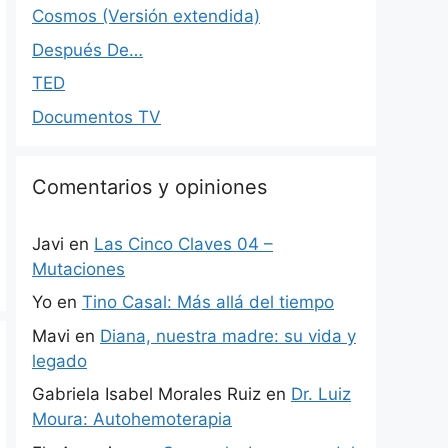
Cosmos (Versión extendida)
Después De…
TED
Documentos TV
Comentarios y opiniones
Javi
en
Las Cinco Claves 04 –
Mutaciones
Yo
en
Tino Casal: Más allá del tiempo
Mavi
en
Diana, nuestra madre: su vida y
legado
Gabriela Isabel Morales Ruiz
en
Dr. Luiz
Moura: Autohemoterapia