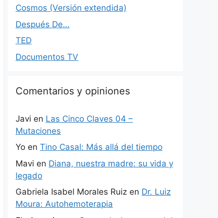
Cosmos (Versión extendida)
Después De…
TED
Documentos TV
Comentarios y opiniones
Javi
en
Las Cinco Claves 04 –
Mutaciones
Yo
en
Tino Casal: Más allá del tiempo
Mavi
en
Diana, nuestra madre: su vida y
legado
Gabriela Isabel Morales Ruiz
en
Dr. Luiz
Moura: Autohemoterapia