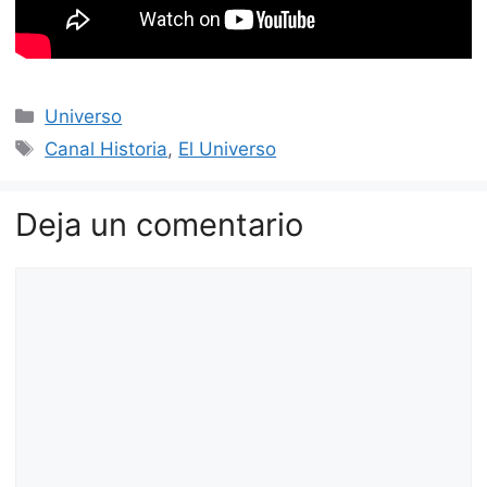
Categorías
Universo
Etiquetas
Canal Historia
,
El Universo
Deja un comentario
Comentario