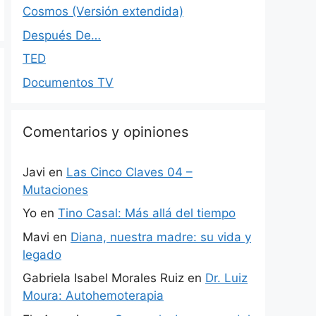
Cosmos (Versión extendida)
Después De…
TED
Documentos TV
Comentarios y opiniones
Javi
en
Las Cinco Claves 04 –
Mutaciones
Yo
en
Tino Casal: Más allá del tiempo
Mavi
en
Diana, nuestra madre: su vida y
legado
Gabriela Isabel Morales Ruiz
en
Dr. Luiz
Moura: Autohemoterapia