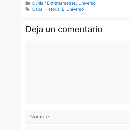
Categorías
Ovnis / Extraterrestres
,
Universo
Etiquetas
Canal Historia
,
El Universo
Deja un comentario
Comentario
Nombre
Correo