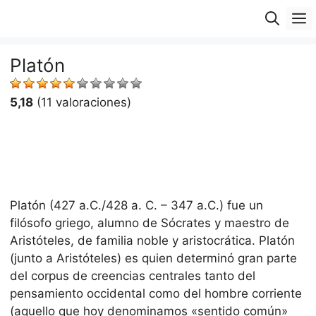
Saltar
M
al
contenido
Platón
5,18
(11 valoraciones)
Platón (427 a.C./428 a. C. – 347 a.C.) fue un
filósofo griego, alumno de Sócrates y maestro de
Aristóteles, de familia noble y aristocrática. Platón
(junto a Aristóteles) es quien determinó gran parte
del corpus de creencias centrales tanto del
pensamiento occidental como del hombre corriente
(aquello que hoy denominamos «sentido común»