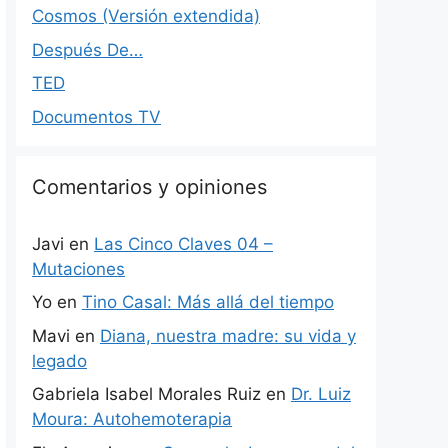
Cosmos (Versión extendida)
Después De…
TED
Documentos TV
Comentarios y opiniones
Javi
en
Las Cinco Claves 04 –
Mutaciones
Yo
en
Tino Casal: Más allá del tiempo
Mavi
en
Diana, nuestra madre: su vida y
legado
Gabriela Isabel Morales Ruiz
en
Dr. Luiz
Moura: Autohemoterapia