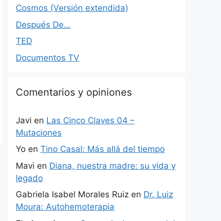
Cosmos (Versión extendida)
Después De…
TED
Documentos TV
Comentarios y opiniones
Javi
en
Las Cinco Claves 04 –
Mutaciones
Yo
en
Tino Casal: Más allá del tiempo
Mavi
en
Diana, nuestra madre: su vida y
legado
Gabriela Isabel Morales Ruiz
en
Dr. Luiz
Moura: Autohemoterapia