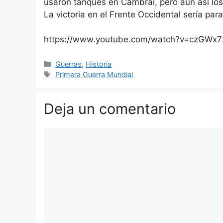
usaron tanques en Cambrai, pero aún así los
La victoria en el Frente Occidental sería par
https://www.youtube.com/watch?v=czGWx
Categorías
Guerras
,
Historia
Etiquetas
Primera Guerra Mundial
Deja un comentario
Comentario