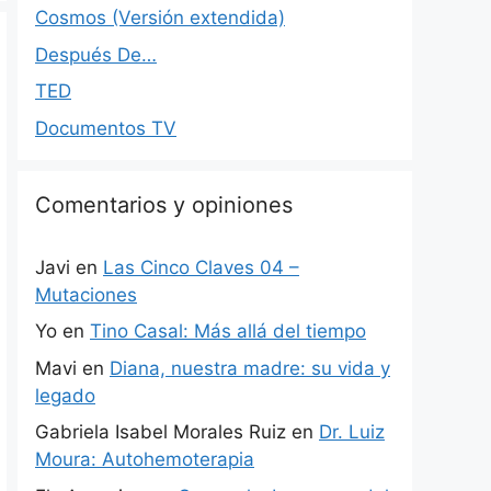
Cosmos (Versión extendida)
Después De…
TED
Documentos TV
Comentarios y opiniones
Javi
en
Las Cinco Claves 04 –
Mutaciones
Yo
en
Tino Casal: Más allá del tiempo
Mavi
en
Diana, nuestra madre: su vida y
legado
Gabriela Isabel Morales Ruiz
en
Dr. Luiz
Moura: Autohemoterapia