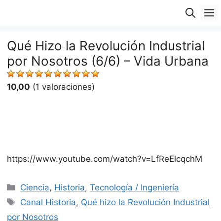
Saltar
M
al
contenido
Qué Hizo la Revolución Industrial
por Nosotros (6/6) – Vida Urbana
10,00
(1 valoraciones)
https://www.youtube.com/watch?v=LfReElcqchM
Categorías
Ciencia
,
Historia
,
Tecnología / Ingeniería
Etiquetas
Canal Historia
,
Qué hizo la Revolución Industrial
por Nosotros