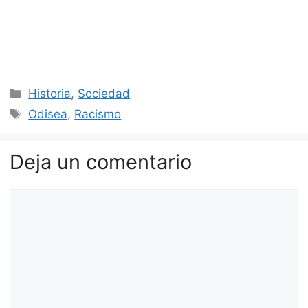
Categorías
Historia
,
Sociedad
Etiquetas
Odisea
,
Racismo
Deja un comentario
Comentario