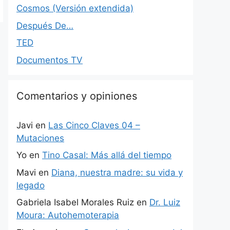
Cosmos (Versión extendida)
Después De…
TED
Documentos TV
Comentarios y opiniones
Javi
en
Las Cinco Claves 04 –
Mutaciones
Yo
en
Tino Casal: Más allá del tiempo
Mavi
en
Diana, nuestra madre: su vida y
legado
Gabriela Isabel Morales Ruiz
en
Dr. Luiz
Moura: Autohemoterapia