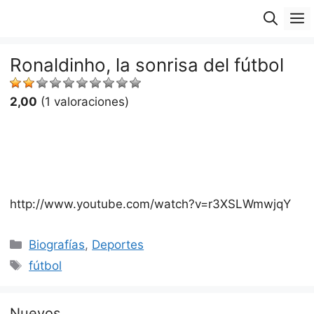
Saltar
M
al
contenido
Ronaldinho, la sonrisa del fútbol
2,00
(1 valoraciones)
http://www.youtube.com/watch?v=r3XSLWmwjqY
Categorías
Biografías
,
Deportes
Etiquetas
fútbol
Nuevos