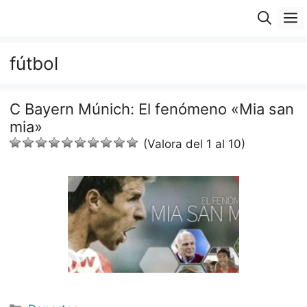
Saltar
M
al
contenido
fútbol
C Bayern Múnich: El fenómeno «Mia san
mia»
(Valora del 1 al 10)
Categorías