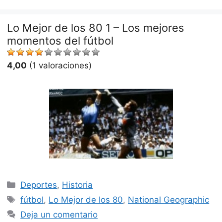
Lo Mejor de los 80 1 – Los mejores
momentos del fútbol
4,00
(1 valoraciones)
Categorías
Deportes
,
Historia
Etiquetas
fútbol
,
Lo Mejor de los 80
,
National Geographic
Deja un comentario