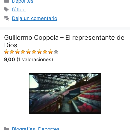
Deportes
Etiquetas
fútbol
Deja un comentario
Guillermo Coppola – El representante de
Dios
9,00
(1 valoraciones)
Categorías
Biografías
,
Deportes