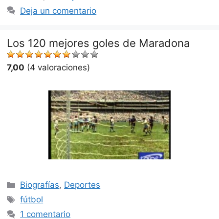
Deja un comentario
Los 120 mejores goles de Maradona
7,00
(4 valoraciones)
Categorías
Biografías
,
Deportes
Etiquetas
fútbol
1 comentario