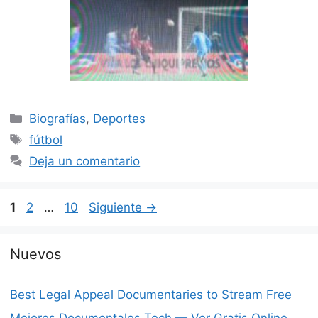
Categorías
Biografías
,
Deportes
Etiquetas
fútbol
Deja un comentario
Página
Página
Página
1
2
…
10
Siguiente
→
Nuevos
Best Legal Appeal Documentaries to Stream Free