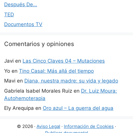
Después De…
TED
Documentos TV
Comentarios y opiniones
Javi
en
Las Cinco Claves 04 – Mutaciones
Yo
en
Tino Casal: Más allá del tiempo
Mavi
en
Diana, nuestra madre: su vida y legado
Gabriela Isabel Morales Ruiz
en
Dr. Luiz Moura:
Autohemoterapia
Ely Arequipa
en
Oro azul – La guerra del agua
© 2026 ·
Aviso Legal
·
Información de Cookies
·
Publicar documental