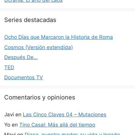
Ucrania: El año del caos
Series destacadas
Ocho Días que Marcaron la Historia de Roma
Cosmos (Versión extendida)
Después De…
TED
Documentos TV
Comentarios y opiniones
Javi
en
Las Cinco Claves 04 – Mutaciones
Yo
en
Tino Casal: Más allá del tiempo
Mavi
en
Diana, nuestra madre: su vida y legado