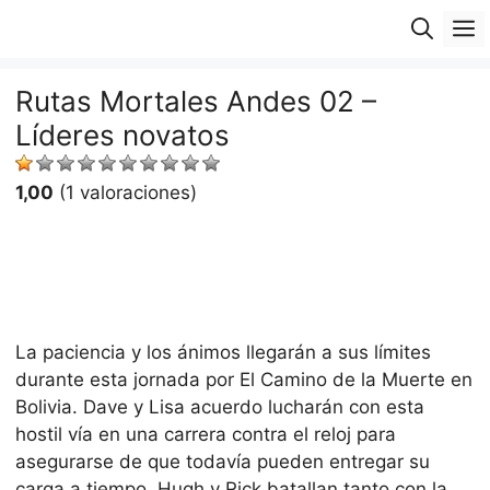
Saltar
M
al
contenido
Rutas Mortales Andes 02 –
Líderes novatos
1,00
(1 valoraciones)
La paciencia y los ánimos llegarán a sus límites
durante esta jornada por El Camino de la Muerte en
Bolivia. Dave y Lisa acuerdo lucharán con esta
hostil vía en una carrera contra el reloj para
asegurarse de que todavía pueden entregar su
carga a tiempo. Hugh y Rick batallan tanto con la