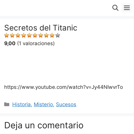
Saltar
M
al
contenido
Secretos del Titanic
9,00
(1 valoraciones)
https://www.youtube.com/watch?v=Jy44NIwvrTo
Categorías
Historia
,
Misterio
,
Sucesos
Deja un comentario